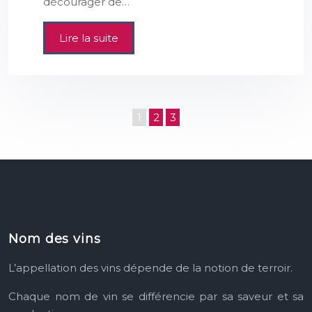
décourager de…
Lire la suite
1
2
3
Nom des vins
L’appellation des vins dépende
de la notion de terroir.
Chaque nom de vin se différencie
par sa saveur et sa