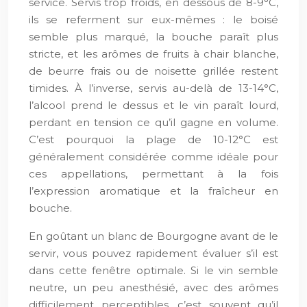
service. Servis trop froids, en dessous de 8-9°C,
ils se referment sur eux-mêmes : le boisé
semble plus marqué, la bouche paraît plus
stricte, et les arômes de fruits à chair blanche,
de beurre frais ou de noisette grillée restent
timides. À l’inverse, servis au-delà de 13-14°C,
l’alcool prend le dessus et le vin paraît lourd,
perdant en tension ce qu’il gagne en volume.
C’est pourquoi la plage de 10-12°C est
généralement considérée comme idéale pour
ces appellations, permettant à la fois
l’expression aromatique et la fraîcheur en
bouche.
En goûtant un blanc de Bourgogne avant de le
servir, vous pouvez rapidement évaluer s’il est
dans cette fenêtre optimale. Si le vin semble
neutre, un peu anesthésié, avec des arômes
difficilement perceptibles, c’est souvent qu’il