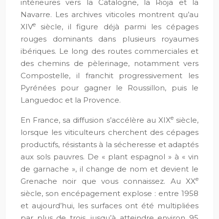
intérieures vers la Catalogne, la Rioja et la
Navarre. Les archives viticoles montrent qu’au
e
XIV
siècle, il figure déjà parmi les cépages
rouges dominants dans plusieurs royaumes
ibériques. Le long des routes commerciales et
des chemins de pèlerinage, notamment vers
Compostelle, il franchit progressivement les
Pyrénées pour gagner le Roussillon, puis le
Languedoc et la Provence.
e
En France, sa diffusion s’accélère au XIX
siècle,
lorsque les viticulteurs cherchent des cépages
productifs, résistants à la sécheresse et adaptés
aux sols pauvres. De « plant espagnol » à « vin
de garnache », il change de nom et devient le
e
Grenache noir que vous connaissez. Au XX
siècle, son encépagement explose : entre 1958
et aujourd’hui, les surfaces ont été multipliées
par plus de trois, jusqu’à atteindre environ 95