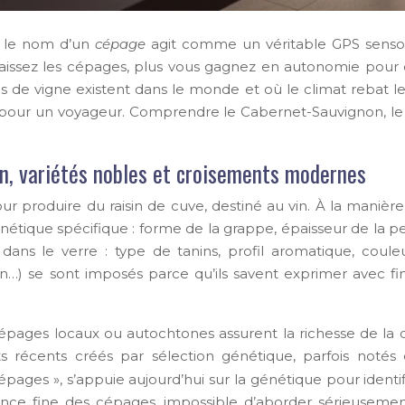
, le nom d’un
cépage
agit comme un véritable GPS sensoriel
issez les cépages, plus vous gagnez en autonomie pour ch
s de vigne existent dans le monde et où le climat rebat l
ère pour un voyageur. Comprendre le Cabernet-Sauvignon, le 
n, variétés nobles et croisements modernes
r produire du raisin de cuve, destiné au vin. À la manièr
ue spécifique : forme de la grappe, épaisseur de la peau,
ans le verre : type de tanins, profil aromatique, coule
on…) se sont imposés parce qu’ils savent exprimer avec f
pages locaux ou autochtones assurent la richesse de la dive
nts récents créés par sélection génétique, parfois noté
ges », s’appuie aujourd’hui sur la génétique pour identifie
sance fine des cépages, impossible d’aborder sérieuseme