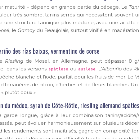
leur maturité – dépend en grande partie du cépage. Le
Tan
eur très sombre, tanins serrés qui nécessitent souvent u
e une structure tannique plus médiane, avec une acidité
posé, le
Gamay
du Beaujolais, surtout vinifié en macératio
lbariño des rías baixas, vermentino de corse
Le
Riesling
de Mosel, en Allemagne, peut dépasser 8 g/l d
el dans les versions
ou
. L’
Albariño
des Ría
spätlese
auslese
 pêche blanche et l’iode, parfait pour les fruits de mer. Le
V
iterranéens de citron, d’herbes et de fleurs blanches. Un
 « plutôt doux ».
n du médoc, syrah de Côte-Rôtie, riesling allemand spätle
a garde longue, grâce à leur combinaison tanins/acidité/
ssés, peut évoluer harmonieusement sur plusieurs décenn
es rendements sont maîtrisés, gagne en complexité tertiaire
idité, peut dépasser sans difficulté trente ans de garde. P