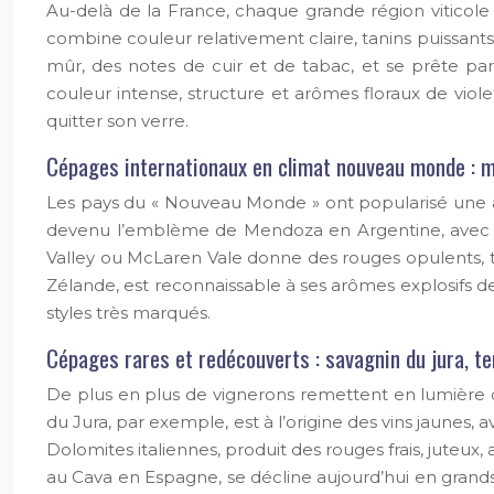
Au-delà de la France, chaque grande région vitico
combine couleur relativement claire, tanins puissants
mûr, des notes de cuir et de tabac, et se prête par
couleur intense, structure et arômes floraux de vio
quitter son verre.
Cépages internationaux en climat nouveau monde : m
Les pays du « Nouveau Monde » ont popularisé une a
devenu l’emblème de Mendoza en Argentine, avec de
Valley ou McLaren Vale donne des rouges opulents, trè
Zélande, est reconnaissable à ses arômes explosifs de
styles très marqués.
Cépages rares et redécouverts : savagnin du jura, ter
De plus en plus de vignerons remettent en lumière de
du Jura, par exemple, est à l’origine des vins jaune
Dolomites italiennes, produit des rouges frais, jut
au Cava en Espagne, se décline aujourd’hui en grands