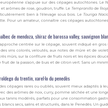
le européenne s’appuie sur des cépages autochtones. Le
N
 et arômes de rose, goudron, truffe. Le
Tempranillo
de Rioja
ticulièrement bien à l’élevage sous bois. Le
Touriga Naci
lette. Pour un amateur, connaître ces cépages autochtone
albec de mendoza, shiraz de barossa valley, sauvignon bla
pproche centrée sur le cépage, souvent indiqué en gros su
s vins colorés, veloutés, aux notes de mûre et de violet
s mûrs, sur la confiture de fruits noirs et les épices douc
 fruit de la passion, de buis et de citron vert. Sans un min
oldego du trentin, xarel·lo du penedès
s cépages rares ou oubliés, souvent mieux adaptés à leur 
s, avec des arômes de noix, curry, pomme séchée et une long
eux, aux tanins modérés, parfaits pour une consommation g
 blancs secs, salins et structurés, dans le Penedès. Un gu