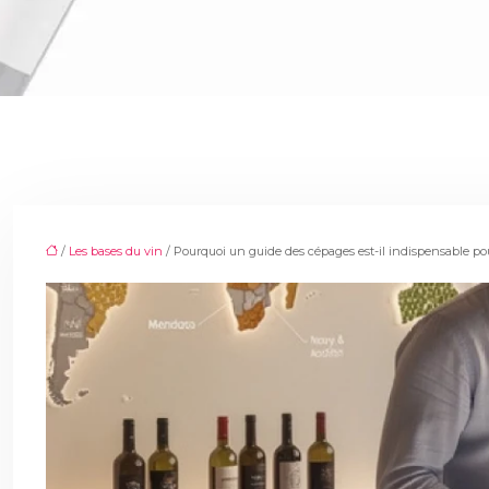
/
Les bases du vin
/ Pourquoi un guide des cépages est-il indispensable p