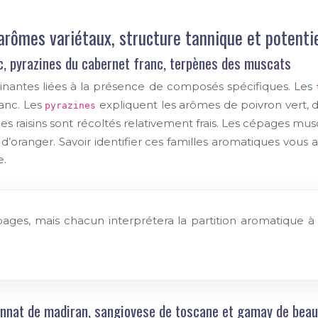
: arômes variétaux, structure tannique et potenti
nc, pyrazines du cabernet franc, terpènes des muscats
antes liées à la présence de composés spécifiques. Les
lanc. Les
expliquent les arômes de poivron vert, d
pyrazines
les raisins sont récoltés relativement frais. Les cépages
ur d’oranger. Savoir identifier ces familles aromatiques vou
e.
pages, mais chacun interprétera la partition aromatique 
annat de madiran, sangiovese de toscane et gamay de beau