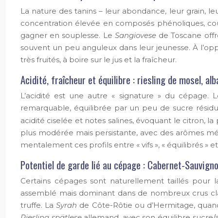
La nature des tanins – leur abondance, leur grain, 
concentration élevée en composés phénoliques, coul
gagner en souplesse. Le
Sangiovese
de Toscane offr
souvent un peu anguleux dans leur jeunesse. À l’op
très fruités, à boire sur le jus et la fraîcheur.
Acidité, fraîcheur et équilibre : riesling de mosel, a
L’acidité est une autre « signature » du cépage. 
remarquable, équilibrée par un peu de sucre résidu
acidité ciselée et notes salines, évoquant le citron, la
plus modérée mais persistante, avec des arômes méd
mentalement ces profils entre « vifs », « équilibrés » et
Potentiel de garde lié au cépage : Cabernet-Sauvigno
Certains cépages sont naturellement taillés pour l
assemblé mais dominant dans de nombreux crus cla
truffe. La
Syrah
de Côte-Rôtie ou d’Hermitage, quand l
Riesling spätlese
allemand, avec son équilibre sucre/ac