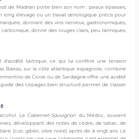
nat
de Madiran porte bien son nom : peaux épaisses,
n long élevage ou un travail œnologique précis pour
 marquée, donnant des vins nerveux, gastronomiques,
n carbonique, donne des rouges clairs, peu tanniques,
’acidité tartrique, ce qui lui confère une tension
s Baixas, sur la côte atlantique espagnole, combine
ermentino
de Corse ou de Sardaigne offre une acidité
 guide des cépages bien structuré permet de classer
se
alcohol. Le
Cabernet-Sauvignon
du Médoc, souvent
ies, développant des notes de cèdre, de tabac, de
 (cuir, gibier, olive noire) après dix à vingt ans. Le
our construire une cave cohérente, il est essentiel de