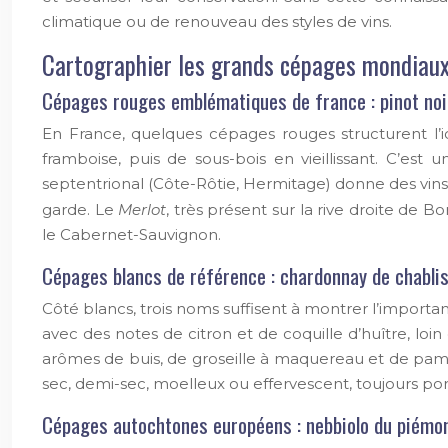
climatique ou de renouveau des styles de vins.
Cartographier les grands cépages mondiaux 
Cépages rouges emblématiques de france : pinot noir
En France, quelques cépages rouges structurent l’i
framboise, puis de sous-bois en vieillissant. C’es
septentrional (Côte-Rôtie, Hermitage) donne des vin
garde. Le
Merlot
, très présent sur la rive droite de 
le Cabernet-Sauvignon.
Cépages blancs de référence : chardonnay de chablis
Côté blancs, trois noms suffisent à montrer l’importa
avec des notes de citron et de coquille d’huître, loi
arômes de buis, de groseille à maquereau et de pam
sec, demi-sec, moelleux ou effervescent, toujours por
Cépages autochtones européens : nebbiolo du piémont,