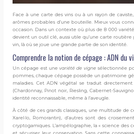
Face à une carte des vins ou à un rayon de caviste
arômes probables d’une bouteille. Mieux vous conna
occasion. Dans un contexte où plus de 8 000 variété
devient un outil clé, aussi utile qu’une carte routi
vin, là où se joue une grande partie de son identité.
Comprendre la notion de cépage : ADN du vi
Un cépage est une
variété de vigne
sélectionnée pou
pommes, chaque cépage possède un patrimoine génétiq
maladies. Cet ADN végétal se traduit directement d
(Chardonnay, Pinot noir, Riesling, Cabernet-Sauvign
identité reconnaissable, même à l’aveugle.
À côté de ces grands classiques, une multitude de cé
Xarel·lo, Romorantin), d’autres sont des croiseme
cryptogamiques. L’ampélographie, la « science des cépa
et sécuriser leur conservation. Sans cette connais