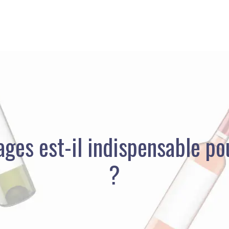
ges est-il indispensable p
?