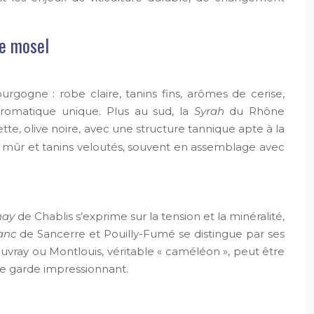
de mosel
rgogne : robe claire, tanins fins, arômes de cerise,
 aromatique unique. Plus au sud, la
Syrah
du Rhône
lette, olive noire, avec une structure tannique apte à la
oir mûr et tanins veloutés, souvent en assemblage avec
nay
de Chablis s’exprime sur la tension et la minéralité,
anc
de Sancerre et Pouilly-Fumé se distingue par ses
uvray ou Montlouis, véritable « caméléon », peut être
de garde impressionnant.