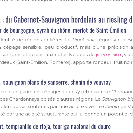
: du Cabernet-Sauvignon bordelais au riesling 
 de bourgogne, syrah du rhône, merlot de Saint-Émilion
dentité de régions entières. Le
Pinot noir
règne sur la Bou
t un cépage sensible, peu productif, mais d’une précision
s sombres et épicés, aux notes typiques de
, vio
poivre noir
Bordeaux (Saint-Émilion, Pomerol), apporte rondeur, fruit n
, sauvignon blanc de sancerre, chenin de vouvray
nce d’un guide des cépages pour s’y retrouver. Le
Chardon
n des Chardonnays boisés d’autres régions. Le
Sauvignon bl
plemousse, soutenus par une acidité vive. Le
Chenin
de Vo
té par une acidité structurante qui lui donne un potentiel 
 tempranillo de rioja, touriga nacional du douro