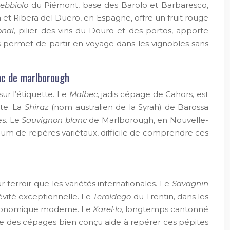
ebbiolo
du Piémont, base des Barolo et Barbaresco,
 et Ribera del Duero, en Espagne, offre un fruit rouge
onal
, pilier des vins du Douro et des portos, apporte
s permet de partir en voyage dans les vignobles sans
nc de marlborough
r l’étiquette. Le
Malbec
, jadis cépage de Cahors, est
te. La
Shiraz
(nom australien de la Syrah) de Barossa
es. Le
Sauvignon blanc
de Marlborough, en Nouvelle-
imum de repères variétaux, difficile de comprendre ces
terroir que les variétés internationales. Le
Savagnin
évité exceptionnelle. Le
Teroldego
du Trentin, dans les
astronomique moderne. Le
Xarel·lo
, longtemps cantonné
ide des cépages bien conçu aide à repérer ces pépites